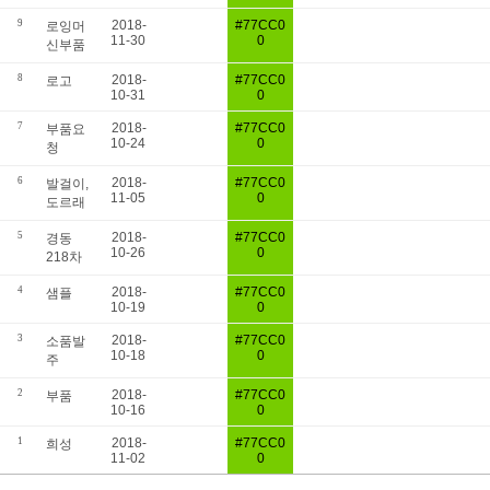
9
2018-
#77CC0
로잉머
11-30
0
신부품
8
2018-
#77CC0
로고
10-31
0
7
2018-
#77CC0
부품요
10-24
0
청
6
2018-
#77CC0
발걸이,
11-05
0
도르래
5
2018-
#77CC0
경동
10-26
0
218차
4
2018-
#77CC0
샘플
10-19
0
3
2018-
#77CC0
소품발
10-18
0
주
2
2018-
#77CC0
부품
10-16
0
1
2018-
#77CC0
희성
11-02
0