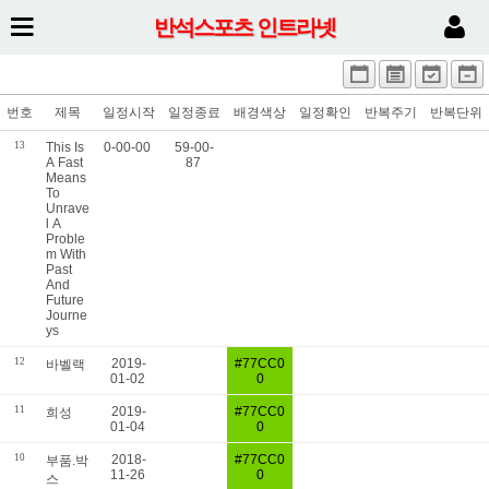
반석스포츠 인트라넷
번호
제목
일정시작
일정종료
배경색상
일정확인
반복주기
반복단위
13
This Is
0-00-00
59-00-
A Fast
87
Means
To
Unrave
l A
Proble
m With
Past
And
Future
Journe
ys
12
2019-
#77CC0
바벨랙
01-02
0
11
2019-
#77CC0
희성
01-04
0
10
2018-
#77CC0
부품.박
11-26
0
스